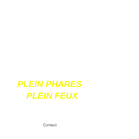
Ces 2 sites
acceptent les paiements
en ligne par carte
bancaire
PLEIN PHARES
PLEIN FEUX
contact@pleinpharespleinfeux.net
Contact