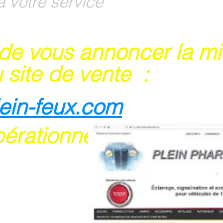
à votre service
 de vous annoncer la m
 site de vente :
lein-feux.com
pérationnel
rte bancaire