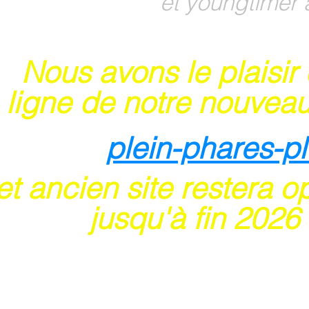
et youngtimer 
Nous avons le plaisir
 ligne de notre nouveau
plein-phares-p
t ancien site restera o
usqu'à fin 202
6
 sites acceptent les paiements en ligne par ca