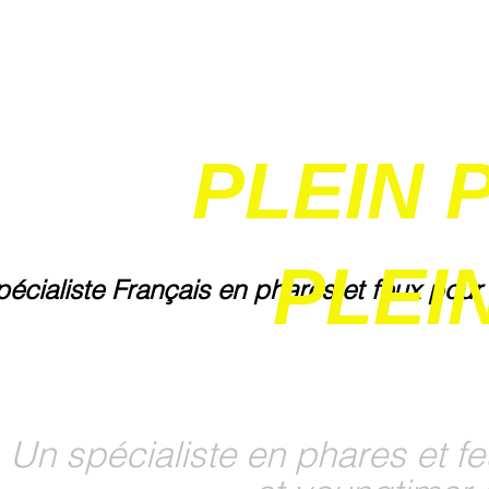
PLEIN 
PLEIN
pécialiste Français en phares et feux pour
Un spécialiste en phares et fe