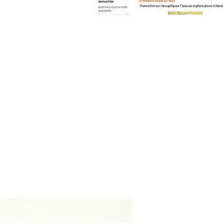
contact@pleinpharespleinfeux.net