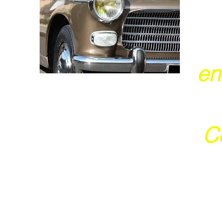
en
Ce
j
Ces 2