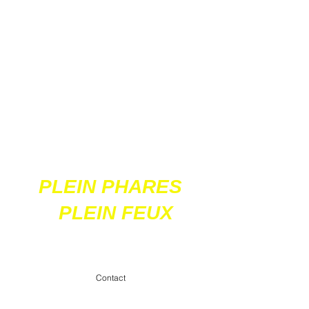
Ces 2 sites
acceptent les paiements
en ligne par carte
bancaire
PLEIN PHARES
PLEIN FEUX
contact@pleinpharespleinfeux.net
Contact