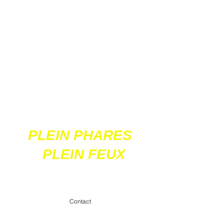
Ces 2 sites
acceptent les paiements
en ligne par carte
bancaire
PLEIN PHARES
PLEIN FEUX
contact@pleinpharespleinfeux.net
Contact