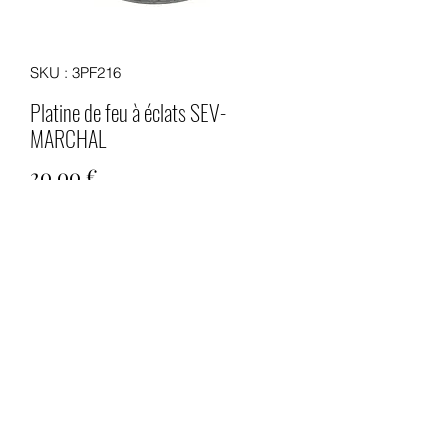
SKU : 3PF216
Platine de feu à éclats SEV-
MARCHAL
Prix
20,00 €
Quantité
*
Ajouter au panier
Platine de feu à éclats SEV-MARCHAL
Cette embase est commune à tous les
feux à éclats bleu de la gamme SEV-