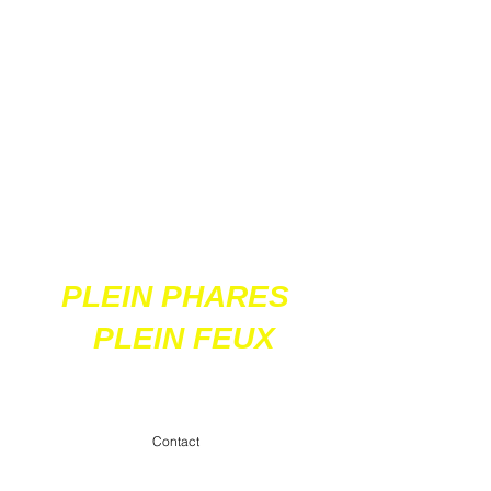
Ces 2 sites
acceptent les paiements
en ligne par carte
bancaire
PLEIN PHARES
PLEIN FEUX
contact@pleinpharespleinfeux.net
Contact