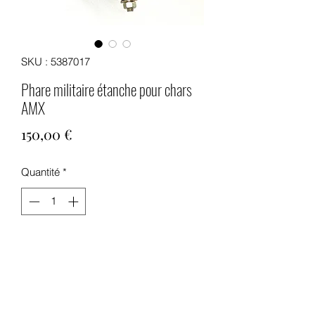
SKU : 5387017
Phare militaire étanche pour chars
AMX
Prix
150,00 €
Quantité
*
Ajouter au panier
Phare complet pour véhicules
militaires de collection