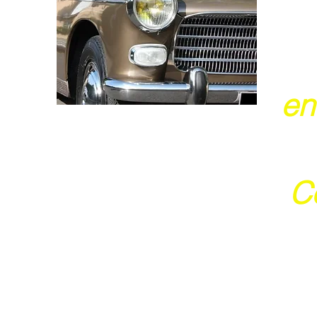
en
Ce
j
Ces 2