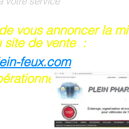
à votre service
 de vous annoncer la m
 site de vente :
lein-feux.com
pérationnel
rte bancaire