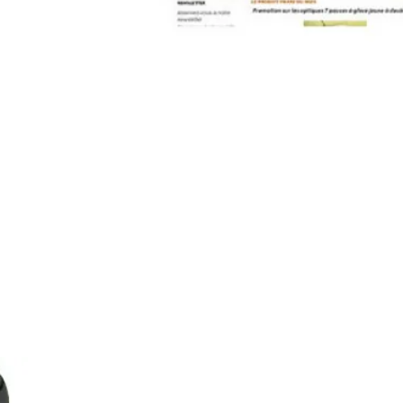
contact@pleinpharespleinfeux.net