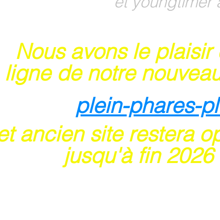
et youngtimer 
Nous avons le plaisir
 ligne de notre nouveau
plein-phares-p
t ancien site restera o
usqu'à fin 202
6
 sites acceptent les paiements en ligne par ca