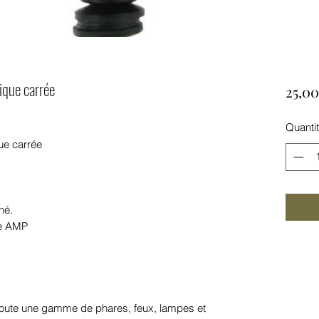
ique carrée
25,00
Quanti
ue carrée
hé.
de AMP
 toute une gamme de phares, feux, lampes et