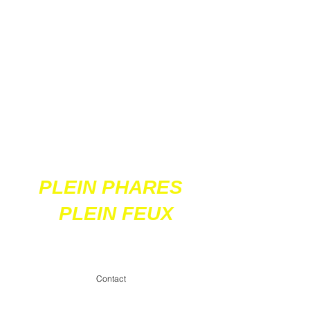
Ces 2 sites
acceptent les paiements
en ligne par carte
bancaire
PLEIN PHARES
PLEIN FEUX
contact@pleinpharespleinfeux.net
Contact