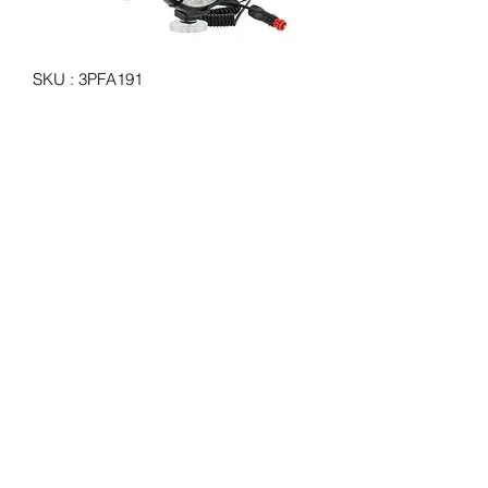
SKU : 3PFA191
Phare de travail avec grille
Prix
35,00 €
Quantité
*
Ajouter au panier
Phare de travail avec grille de
protection
Fixation anti-vibratoire
Diamètre 160 mm