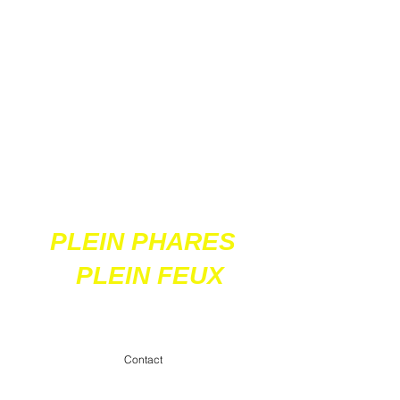
Ces 2 sites
acceptent les paiements
en ligne par carte
bancaire
PLEIN PHARES
PLEIN FEUX
contact@pleinpharespleinfeux.net
Contact