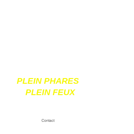
Ces 2 sites
acceptent les paiements
en ligne par carte
bancaire
PLEIN PHARES
PLEIN FEUX
contact@pleinpharespleinfeux.net
Contact