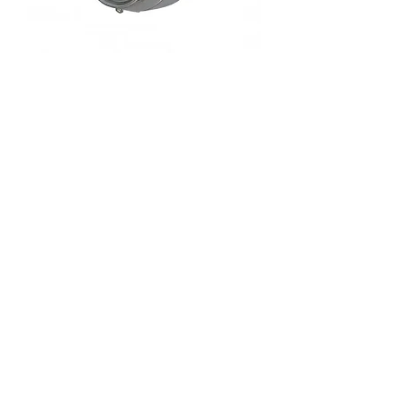
SKU : 3PFP012000
Phare chromé standard pour
vélomoteur
Prix
13,00 €
Quantité
*
Ajouter au panier
Phare chromé standard pour