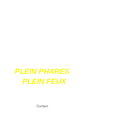
Ces 2 sites
acceptent les paiements
en ligne par carte
bancaire
PLEIN PHARES
PLEIN FEUX
contact@pleinpharespleinfeux.net
Contact