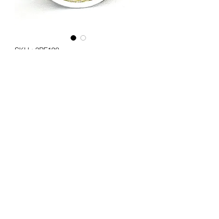
SKU : 3PF198
Optique pour kit 4 phares MORETTE
Prix
100,00 €
Quantité
*
Ajouter au panier
Optique 145 mm pour kits 4 phares
MORETTE
Marque : AUTEROCHE