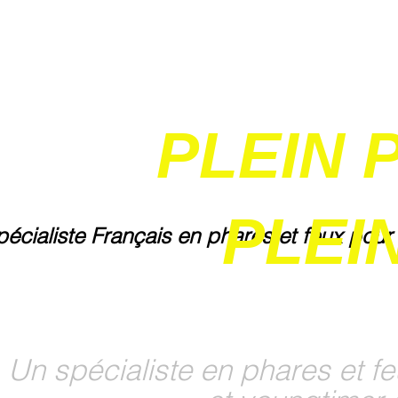
PLEIN 
PLEIN
pécialiste Français en phares et feux pour
Un spécialiste en phares et fe