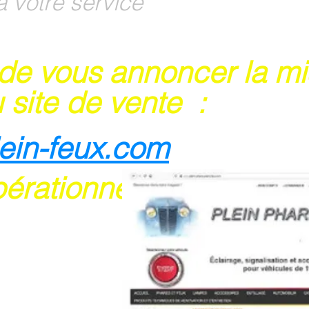
à votre service
 de vous annoncer la m
 site de vente :
lein-feux.com
pérationnel
rte bancaire