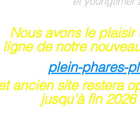
et youngtimer 
Nous avons le plaisir
 ligne de notre nouveau
plein-phares-p
t ancien site restera o
usqu'à fin 202
6
 sites acceptent les paiements en ligne par ca