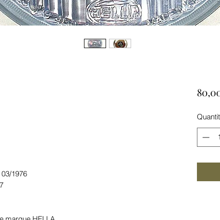
80,0
Quanti
 03/1976
77
 de marque HELLA