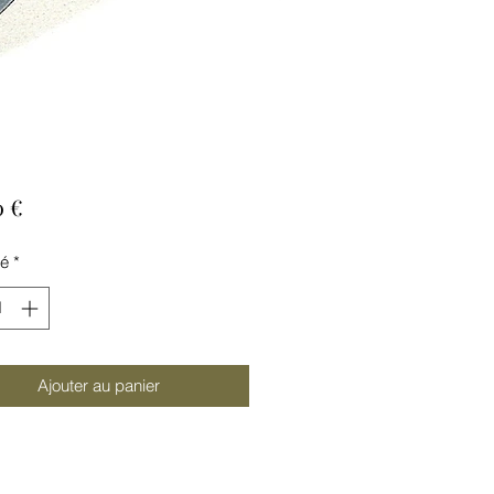
Prix
0 €
té
*
Ajouter au panier