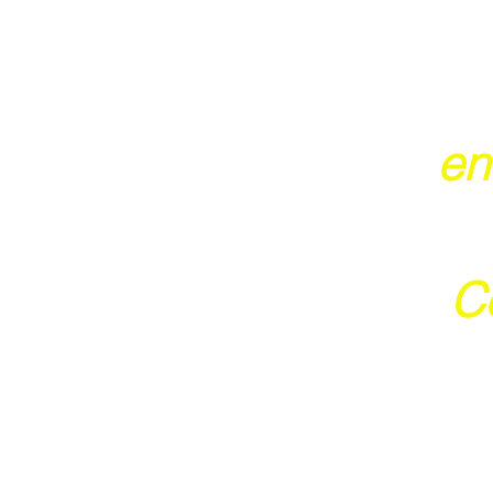
en
Ce
j
Ces 2