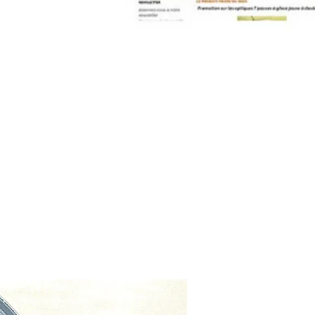
contact@pleinpharespleinfeux.net