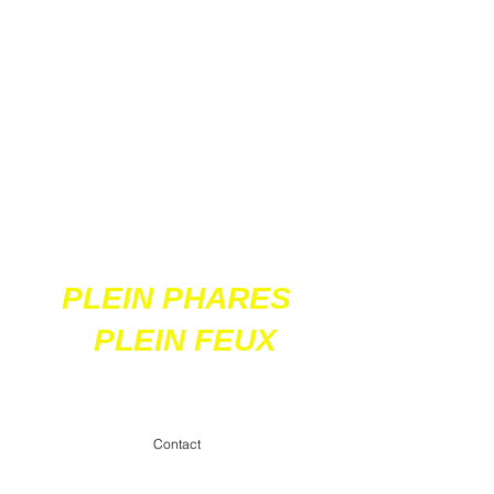
Ces 2 sites
acceptent les paiements
en ligne par carte
bancaire
PLEIN PHARES
PLEIN FEUX
contact@pleinpharespleinfeux.net
Contact