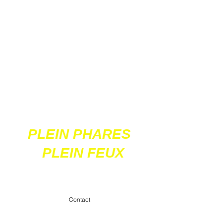
Ces 2 sites
acceptent les paiements
en ligne par carte
bancaire
PLEIN PHARES
PLEIN FEUX
contact@pleinpharespleinfeux.net
Contact