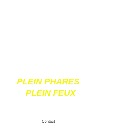
Ces 2 sites
acceptent les paiements
en ligne par carte
bancaire
PLEIN PHARES
PLEIN FEUX
contact@pleinpharespleinfeux.net
Contact