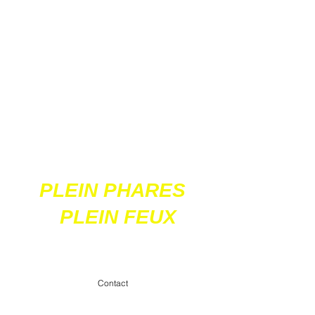
Ces 2 sites
acceptent les paiements
en ligne par carte
bancaire
PLEIN PHARES
PLEIN FEUX
contact@pleinpharespleinfeux.net
Contact