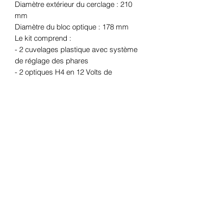
Diamètre extérieur du cerclage : 210
mm
Diamètre du bloc optique : 178 mm
Le kit comprend :
- 2 cuvelages plastique avec système
de réglage des phares
- 2 optiques H4 en 12 Volts de
fabrication de qualité Européenne et
homologuée
- 2 cerclages zingués/peints Vert
Armée
- 2 joints de fixation carrosserie
- 2 capuchons d'étanchéité pour la
lampe H4.
- 2 lampes H4 en 12 Volts éclairage
blanc ( lampe en éclairage jaune sur
demande )
- 2 kits de visserie pour la fixation sur la
face avant de la JEEP
- 2 connecteurs spéciaux 3 broches