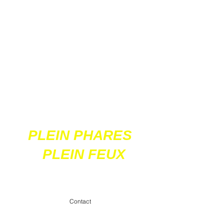
Ces 2 sites
acceptent les paiements
en ligne par carte
bancaire
PLEIN PHARES
PLEIN FEUX
contact@pleinpharespleinfeux.net
Contact