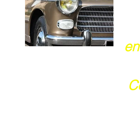
en
Ce
j
Ces 2