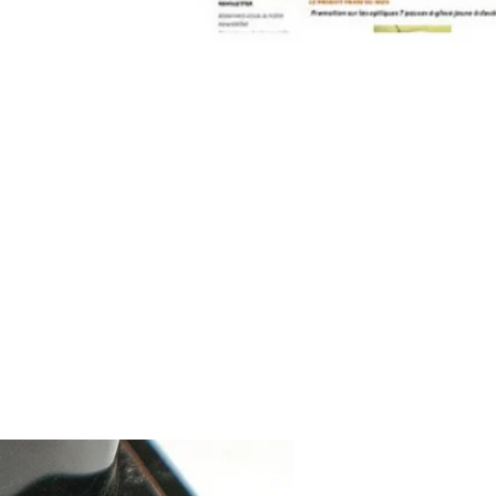
contact@pleinpharespleinfeux.net