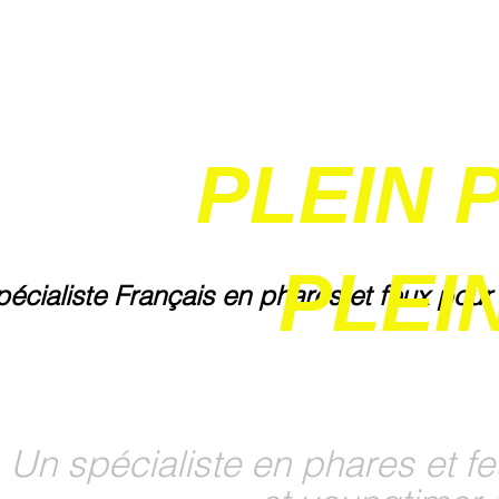
PLEIN 
PLEIN
pécialiste Français en phares et feux pour
Un spécialiste en phares et fe