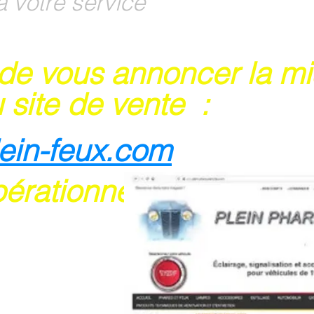
à votre service
 de vous annoncer la m
 site de vente :
lein-feux.com
pérationnel
rte bancaire