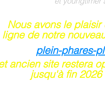
et youngtimer 
Nous avons le plaisir
 ligne de notre nouveau
plein-phares-p
t ancien site restera o
usqu'à fin 202
6
 sites acceptent les paiements en ligne par ca