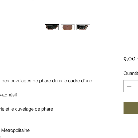
9,00 
Quanti
 des cuvelages de phare dans le cadre d'une
.
to-adhésif
erie et le cuvelage de phare
e Métropolitaine
r