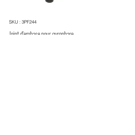
SKU : 3PF244
Joint d'embase pour gyrophare
VALEO et SIRENA
Prix
5,00 €
Quantité
*
Ajouter au panier
Joint d'embase pour gyrophares
anciens de la gamme VALEO et
SIRENA