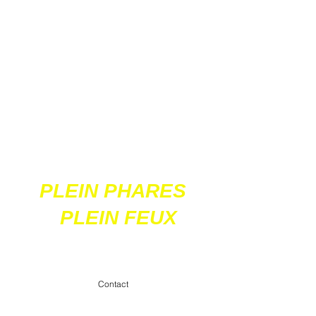
Ces 2 sites
acceptent les paiements
en ligne par carte
bancaire
PLEIN PHARES
PLEIN FEUX
contact@pleinpharespleinfeux.net
Contact