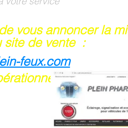
à votre service
 de vous annoncer la m
 site de vente :
lein-feux.com
pérationnel
rte bancaire