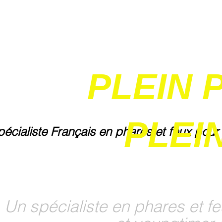
PLEIN 
PLEIN
pécialiste Français en phares et feux pour
Un spécialiste en phares et fe