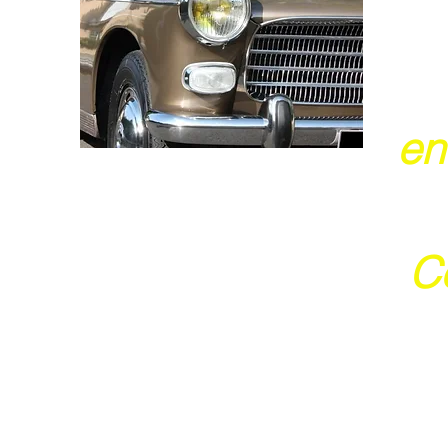
en
Ce
j
Ces 2