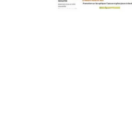
contact@pleinpharespleinfeux.net