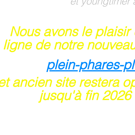
et youngtimer 
Nous avons le plaisir
 ligne de notre nouveau
plein-phares-p
t ancien site restera o
usqu'à fin 202
6
 sites acceptent les paiements en ligne par ca