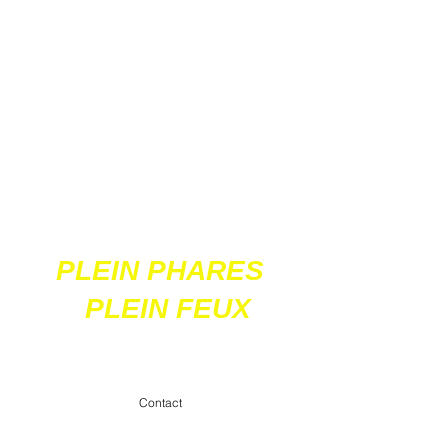
Ces 2 sites
acceptent les paiements
en ligne par carte
bancaire
PLEIN PHARES
PLEIN FEUX
contact@pleinpharespleinfeux.net
Contact