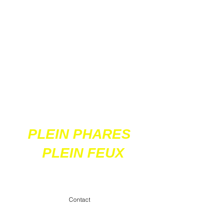
Ces 2 sites
acceptent les paiements
en ligne par carte
bancaire
PLEIN PHARES
PLEIN FEUX
contact@pleinpharespleinfeux.net
Contact