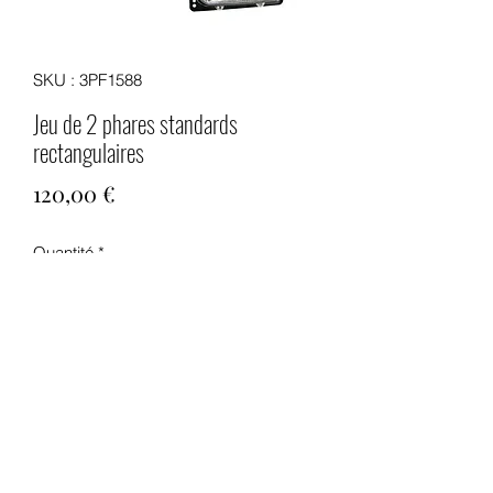
SKU : 3PF1588
Jeu de 2 phares standards
rectangulaires
Prix
120,00 €
Quantité
*
Ajouter au panier
Jeu de 2 phares complets avec
platines de réglage standards
rectangulaires.