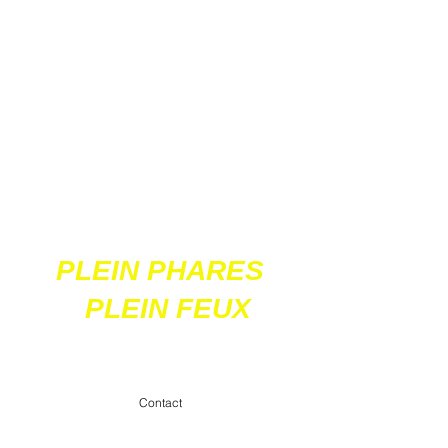
Ces 2 sites
acceptent les paiements
en ligne par carte
bancaire
PLEIN PHARES
PLEIN FEUX
contact@pleinpharespleinfeux.net
Contact