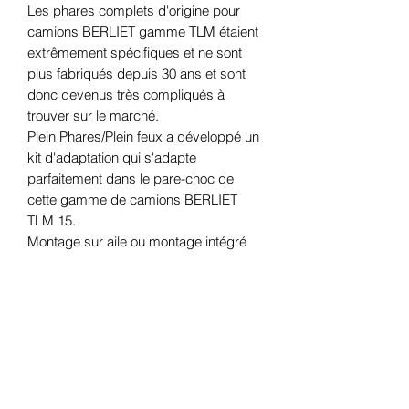
Les phares complets d'origine pour
camions BERLIET gamme TLM étaient
extrêmement spécifiques et ne sont
plus fabriqués depuis 30 ans et sont
donc devenus très compliqués à
trouver sur le marché.
Plein Phares/Plein feux a développé un
kit d'adaptation qui s'adapte
parfaitement dans le pare-choc de
cette gamme de camions BERLIET
TLM 15.
Montage sur aile ou montage intégré
dans pare-choc avec cerclage chromé
Diamètre extérieur du cerclage chromé
: 210 mm
Diamètre du bloc optique : 178 mm
Le kit comprend :
- 2 cuvelages avec système de
réglage des phares