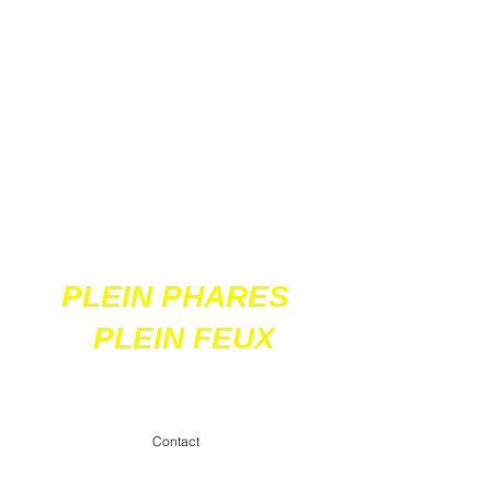
Ces 2 sites
acceptent les paiements
en ligne par carte
bancaire
PLEIN PHARES
PLEIN FEUX
contact@pleinpharespleinfeux.net
Contact