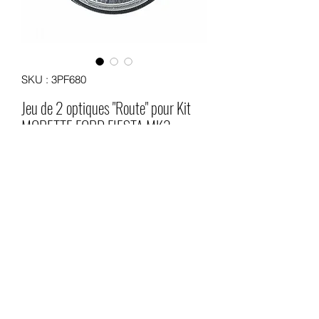
SKU : 3PF680
Jeu de 2 optiques "Route" pour Kit
MORETTE FORD FIESTA MK3
Prix
200,00 €
Quantité
*
Ajouter au panier
Jeu de 2 optiques de phare neuves