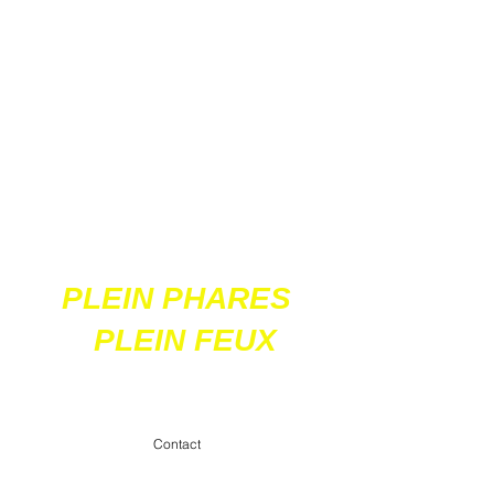
Ces 2 sites
acceptent les paiements
en ligne par carte
bancaire
PLEIN PHARES
PLEIN FEUX
contact@pleinpharespleinfeux.net
Contact