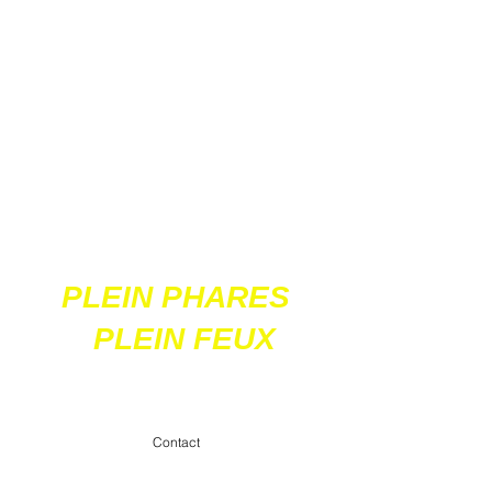
Ces 2 sites
acceptent les paiements
en ligne par carte
bancaire
PLEIN PHARES
PLEIN FEUX
contact@pleinpharespleinfeux.net
Contact