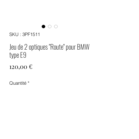
SKU : 3PF1511
Jeu de 2 optiques "Route" pour BMW
type E9
Prix
120,00 €
Quantité
*
Ajouter au panier
Jeu de 2 optiques "Route" pour BMW