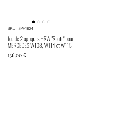
SKU : 3PF1624
Jeu de 2 optiques HRW "Route" pour
MERCEDES W108, W114 et W115
Prix
136,00 €
Quantité
*
Ajouter au panier
Jeu de 2 optiques de phare "Route"