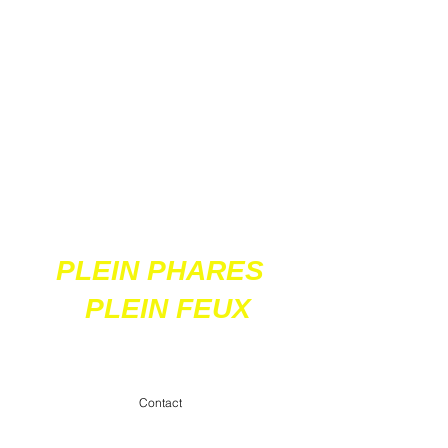
Ces 2 sites
acceptent les paiements
en ligne par carte
bancaire
PLEIN PHARES
PLEIN FEUX
contact@pleinpharespleinfeux.net
Contact