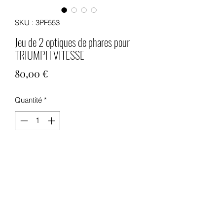
SKU : 3PF553
Jeu de 2 optiques de phares pour
TRIUMPH VITESSE
Prix
80,00 €
Quantité
*
Ajouter au panier
Jeu de 2 optiques de phares pour
TRIUMPH VITESSE pour modèles de
1962 à 1971.
Optiques diamètre 145 mm