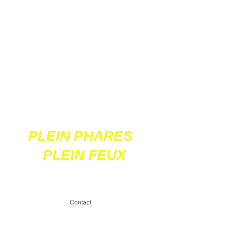
Ces 2 sites
acceptent les paiements
en ligne par carte
bancaire
PLEIN PHARES
PLEIN FEUX
contact@pleinpharespleinfeux.net
Contact