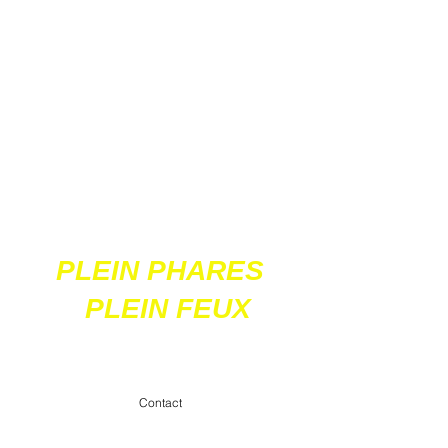
Ces 2 sites
acceptent les paiements
en ligne par carte
bancaire
PLEIN PHARES
PLEIN FEUX
contact@pleinpharespleinfeux.net
Contact