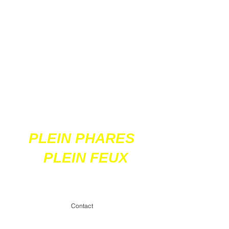
Ces 2 sites
acceptent les paiements
en ligne par carte
bancaire
PLEIN PHARES
PLEIN FEUX
contact@pleinpharespleinfeux.net
Contact