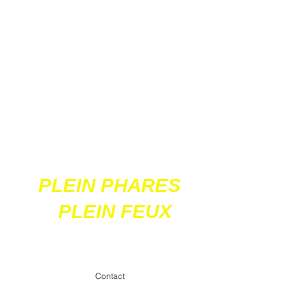
Ces 2 sites
acceptent les paiements
en ligne par carte
bancaire
PLEIN PHARES
PLEIN FEUX
contact@pleinpharespleinfeux.net
Contact