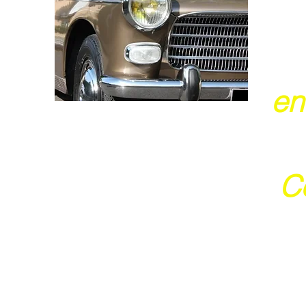
en
Ce
j
Ces 2