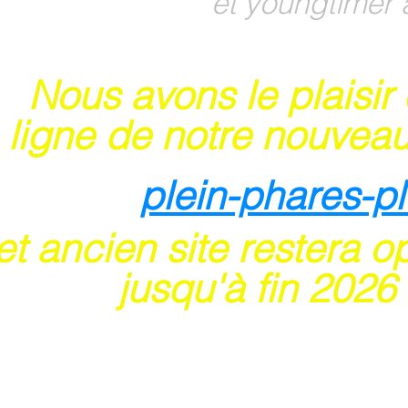
et youngtimer 
Nous avons le plaisir
 ligne de notre nouveau
plein-phares-p
t ancien site restera o
usqu'à fin 202
6
 sites acceptent les paiements en ligne par ca