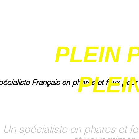
PLEIN 
PLEIN
pécialiste Français en phares et feux pour
Un spécialiste en phares et fe