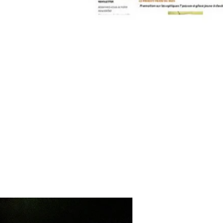
contact@pleinpharespleinfeux.net