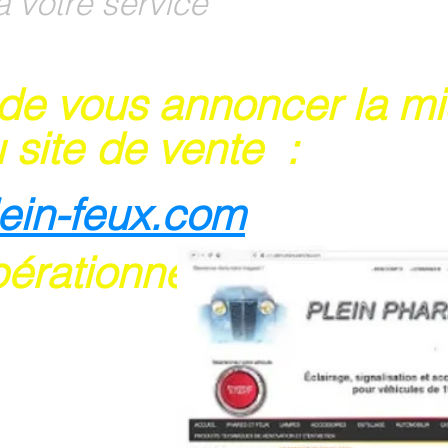
à votre service
 de vous annoncer la m
 site de vente :
lein-feux.com
pérationnel
rte bancaire