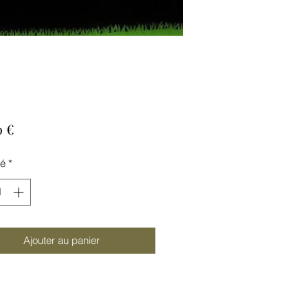
Prix
0 €
té
*
Ajouter au panier