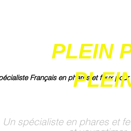
PLEIN 
PLEIN
pécialiste Français en phares et feux pour
Un spécialiste en phares et fe