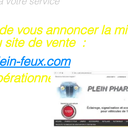
à votre service
 de vous annoncer la m
 site de vente :
lein-feux.com
pérationnel
rte bancaire