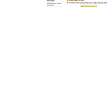
contact@pleinpharespleinfeux.net