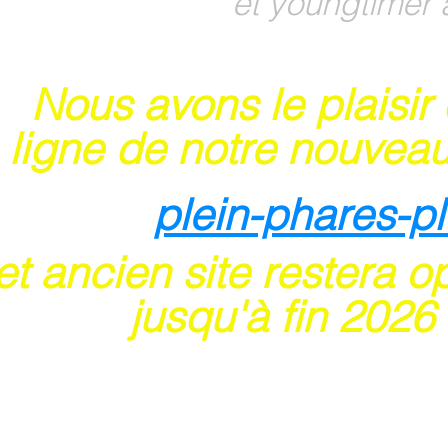
et youngtimer 
Nous avons le plaisir
 ligne de notre nouveau
plein-phares-p
t ancien site restera o
usqu'à fin 202
6
 sites acceptent les paiements en ligne par ca