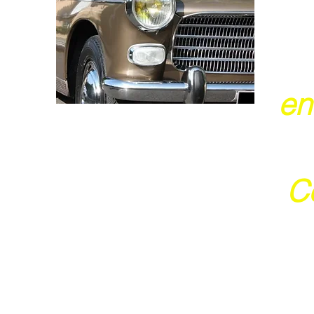
en
Ce
j
Ces 2