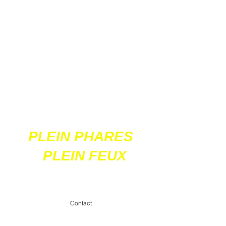
Ces 2 sites
acceptent les paiements
en ligne par carte
bancaire
PLEIN PHARES
PLEIN FEUX
contact@pleinpharespleinfeux.net
Contact