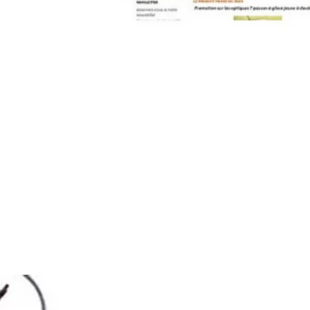
contact@pleinpharespleinfeux.net