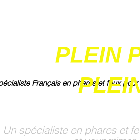
PLEIN 
PLEIN
pécialiste Français en phares et feux pour
Un spécialiste en phares et fe