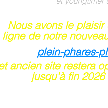
et youngtimer 
Nous avons le plaisir
 ligne de notre nouveau
plein-phares-p
t ancien site restera o
usqu'à fin 202
6
 sites acceptent les paiements en ligne par ca