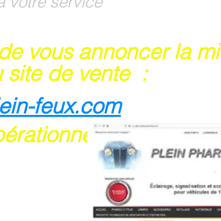
à votre service
 de vous annoncer la m
 site de vente :
lein-feux.com
pérationnel
rte bancaire