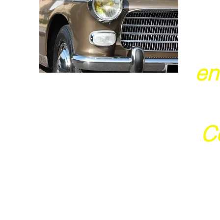
en
Ce
j
Ces 2