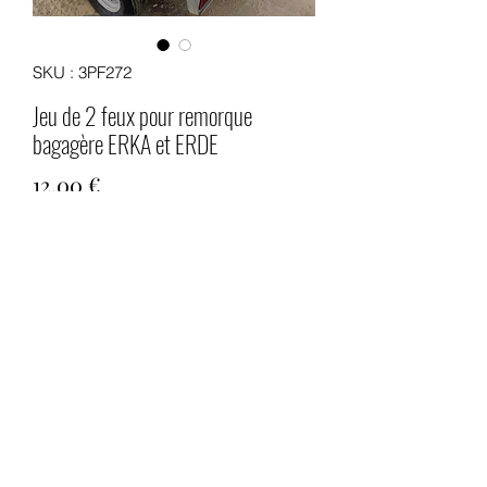
SKU : 3PF272
Jeu de 2 feux pour remorque
bagagère ERKA et ERDE
Prix
12,00 €
Quantité
*
Ajouter au panier
Jeu de 2 feux arrière pour remorque
ERDE, ERKA, PORTAFLOT ou
remorque mono-roue des années 50/60