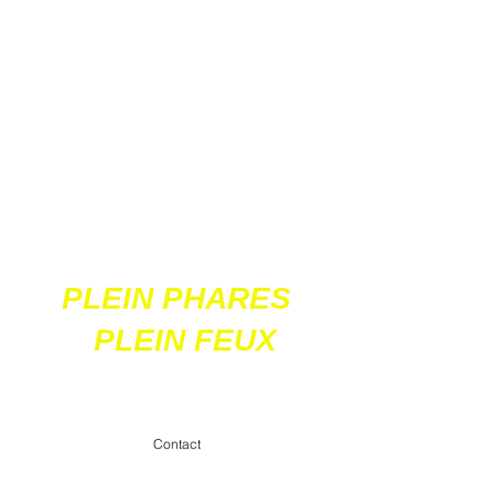
Ces 2 sites
acceptent les paiements
en ligne par carte
bancaire
PLEIN PHARES
PLEIN FEUX
contact@pleinpharespleinfeux.net
Contact