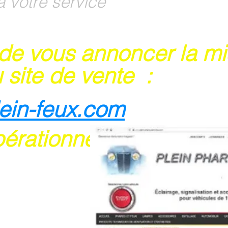
à votre service
 de vous annoncer la m
 site de vente :
lein-feux.com
pérationnel
rte bancaire