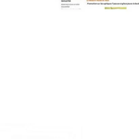
contact@pleinpharespleinfeux.net