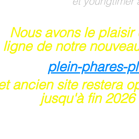
et youngtimer 
Nous avons le plaisir
 ligne de notre nouveau
plein-phares-p
t ancien site restera o
usqu'à fin 202
6
 sites acceptent les paiements en ligne par ca