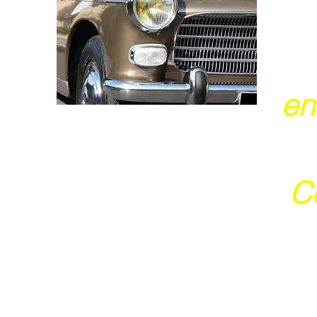
en
Ce
j
Ces 2