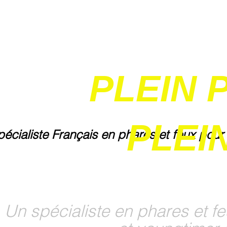
PLEIN 
PLEIN
pécialiste Français en phares et feux pour
Un spécialiste en phares et fe