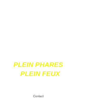
Ces 2 sites
acceptent les paiements
en ligne par carte
bancaire
PLEIN PHARES
PLEIN FEUX
contact@pleinpharespleinfeux.net
Contact