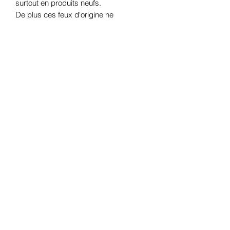
surtout en produits neufs.
De plus ces feux d'origine ne
correspondent plus aux spécifications
du nouveau contrôle technique
obligatoire depuis Mai 2018.
PLEIN PHARES / PLEIN FEUX vous
propose ce jeu de 2 feux arrières
standards qui s'intégreront sans
problème à l'arrière de ce type de
véhicule.
Ces feux sont homologués "EUROPE",
donc pas de soucis avec le contrôle
technique.
Ils sont conformes à la nouvelle
réglementation du contrôle technique.
Ils disposent de 3 fonctions .
Veilleuse, Stop et Clignotant.
Dimensions : 120X80X56
Entraxe des boulons de fixations : 58
mm