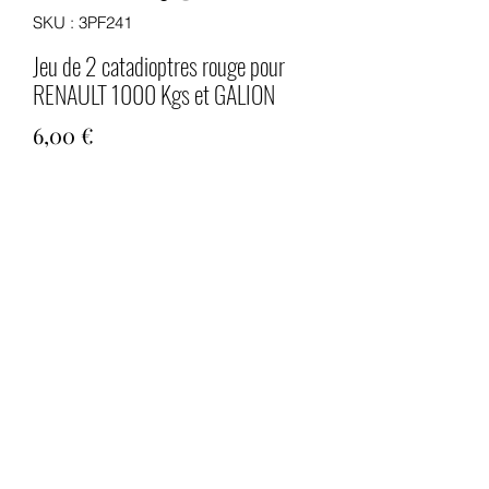
SKU : 3PF241
Jeu de 2 catadioptres rouge pour
RENAULT 1000 Kgs et GALION
Prix
6,00 €
Quantité
*
Ajouter au panier
Jeu de 2 catadioptres pour RENAULT
1000 kgs et RENAULT GALION
Format rond avec bord noir diamètre
85 mm
Fabrication Européenne