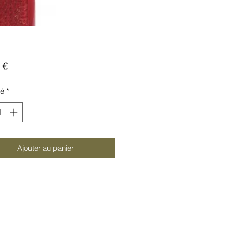
Prix
 €
té
*
Ajouter au panier