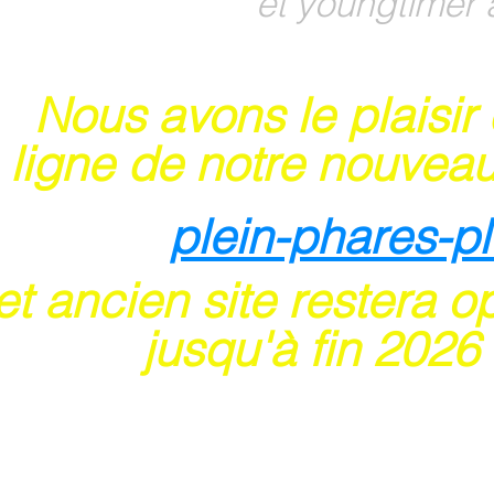
et youngtimer 
Nous avons le plaisir
 ligne de notre nouveau
plein-phares-p
t ancien site restera o
usqu'à fin 202
6
 sites acceptent les paiements en ligne par ca