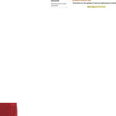
contact@pleinpharespleinfeux.net