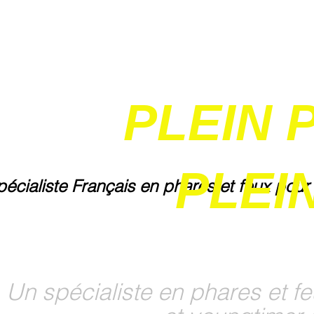
PLEIN 
PLEIN
pécialiste Français en phares et feux pour
Un spécialiste en phares et fe