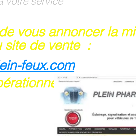
à votre service
 de vous annoncer la m
 site de vente :
lein-feux.com
pérationnel
rte bancaire