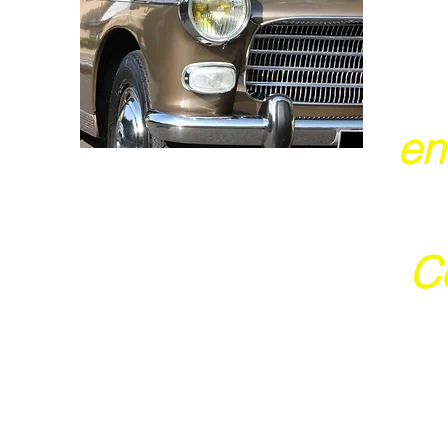
en
Ce
j
Ces 2