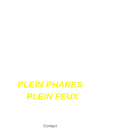
Ces 2 sites
acceptent les paiements
en ligne par carte
bancaire
PLEIN PHARES
PLEIN FEUX
contact@pleinpharespleinfeux.net
Contact