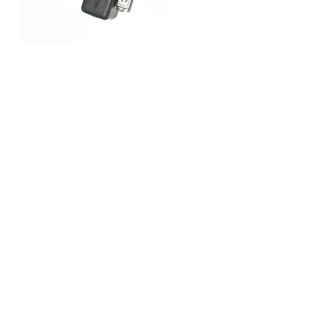
SKU : 3PF428
Interrupteur à tirette
Prix
12,00 €
Quantité
*
Ajouter au panier
Interrupteur à tirette pour tableau de
bord de véhicule ancien