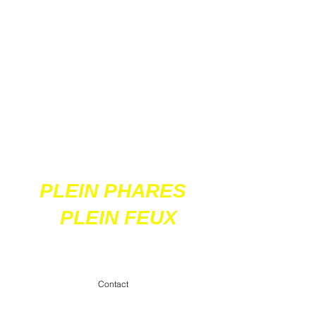
Ces 2 sites
acceptent les paiements
en ligne par carte
bancaire
PLEIN PHARES
PLEIN FEUX
contact@pleinpharespleinfeux.net
Contact