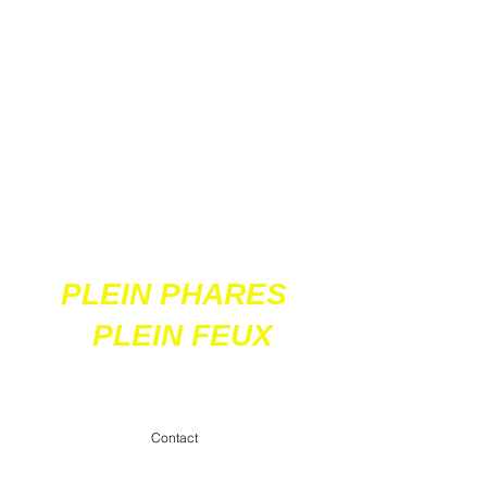
Ces 2 sites
acceptent les paiements
en ligne par carte
bancaire
PLEIN PHARES
PLEIN FEUX
contact@pleinpharespleinfeux.net
Contact