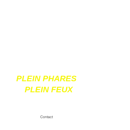
Ces 2 sites
acceptent les paiements
en ligne par carte
bancaire
PLEIN PHARES
PLEIN FEUX
contact@pleinpharespleinfeux.net
Contact