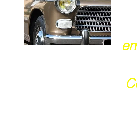
en
Ce
j
Ces 2