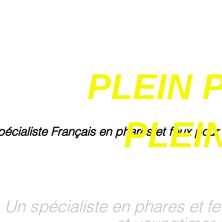
PLEIN 
PLEIN
pécialiste Français en phares et feux pour
Un spécialiste en phares et fe