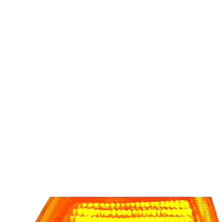
es
Phares d'origine
Plus