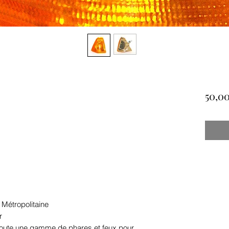
50,00
 Métropolitaine
r
 toute une gamme de phares et feux pour