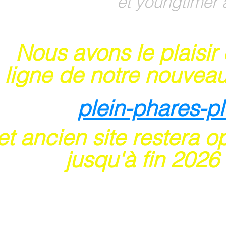
et youngtimer 
Nous avons le plaisir
 ligne de notre nouveau
plein-phares-p
t ancien site restera o
usqu'à fin 202
6
 sites acceptent les paiements en ligne par ca