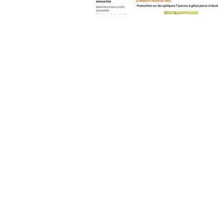
contact@pleinpharespleinfeux.net