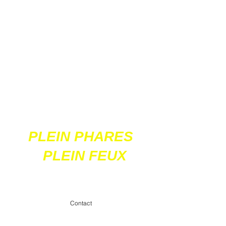
Ces 2 sites
acceptent les paiements
en ligne par carte
bancaire
PLEIN PHARES
PLEIN FEUX
contact@pleinpharespleinfeux.net
Contact