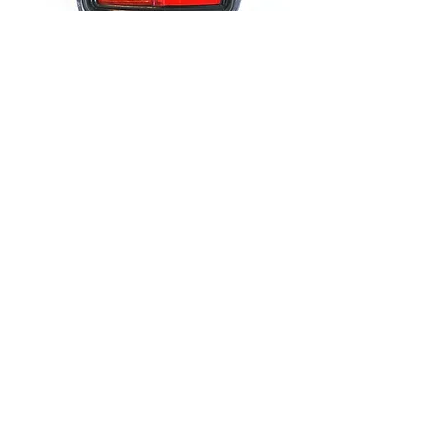
SKU : 98299189
Feu arrière gauche SIMCA 1000
Prix
75,00 €
Rupture de stock
Feu arrière complet pour SIMCA 1000
2ème génération
Côté gauche, bord noir
Feu neuf d'époque et d'origine de
marque AXO
Référence 98299189