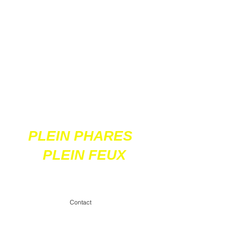
Ces 2 sites
acceptent les paiements
en ligne par carte
bancaire
PLEIN PHARES
PLEIN FEUX
contact@pleinpharespleinfeux.net
Contact