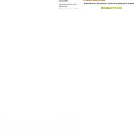
contact@pleinpharespleinfeux.net