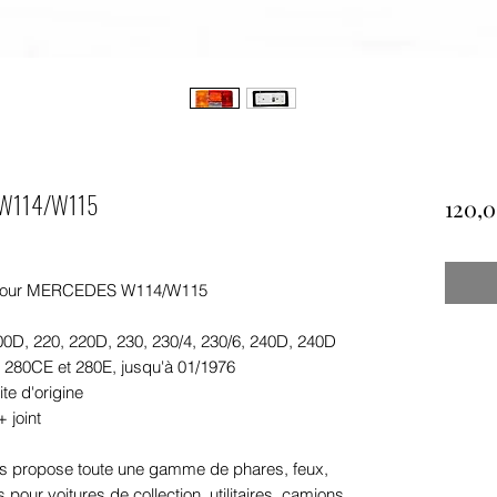
S W114/W115
120,0
t pour MERCEDES W114/W115
00D, 220, 220D, 230, 230/4, 230/6, 240D, 240D
 280CE et 280E, jusqu'à 01/1976
te d'origine
 joint
 propose toute une gamme de phares, feux,
pour voitures de collection, utilitaires, camions