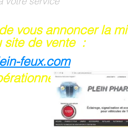
à votre service
 de vous annoncer la m
 site de vente :
lein-feux.com
pérationnel
rte bancaire