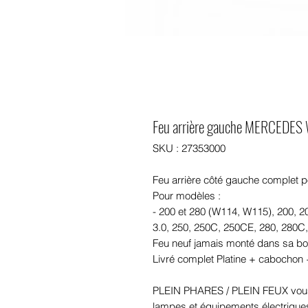
Feu arrière gauche MERCEDE
SKU : 27353000
Feu arrière côté gauche comple
Pour modèles :
- 200 et 280 (W114, W115), 200, 2
3.0, 250, 250C, 250CE, 280, 280C,
Feu neuf jamais monté dans sa boi
Livré complet Platine + cabochon +
PLEIN PHARES / PLEIN FEUX vous
lampes et équipements électriques 