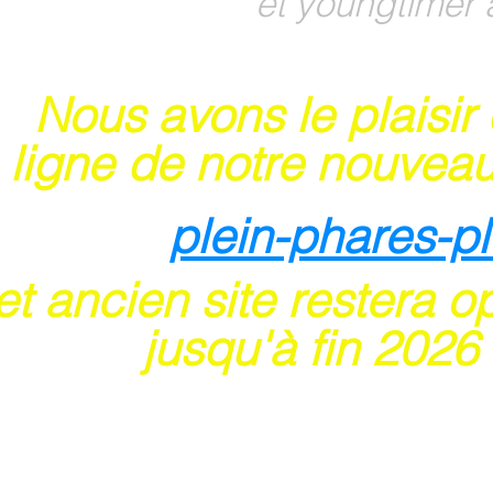
et youngtimer 
Nous avons le plaisir
 ligne de notre nouveau
plein-phares-p
t ancien site restera o
usqu'à fin 202
6
 sites acceptent les paiements en ligne par ca