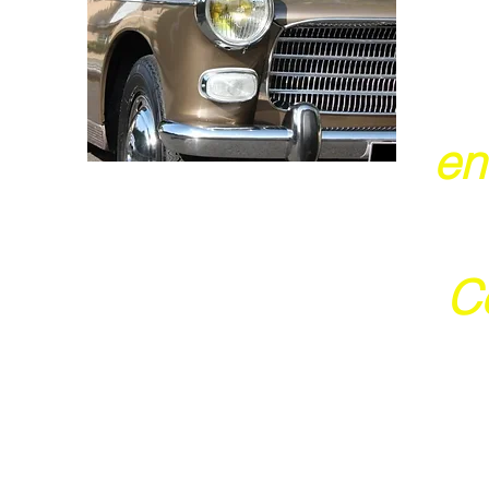
en
Ce
j
Ces 2