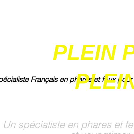
PLEIN 
PLEIN
pécialiste Français en phares et feux pour
Un spécialiste en phares et fe