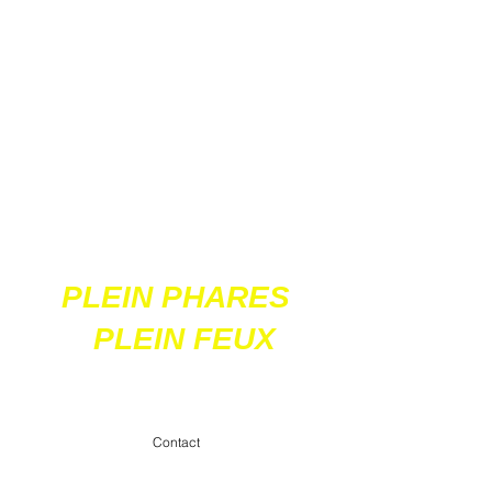
Ces 2 sites
acceptent les paiements
en ligne par carte
bancaire
PLEIN PHARES
PLEIN FEUX
contact@pleinpharespleinfeux.net
Contact