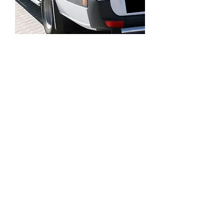
SKU : 3PF693
Feu arrière gauche MERCEDES
SPRINTER
Prix
55,00 €
Quantité
*
Ajouter au panier