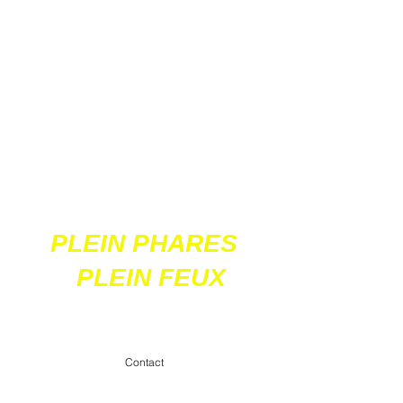
Ces 2 sites
acceptent les paiements
en ligne par carte
bancaire
PLEIN PHARES
PLEIN FEUX
contact@pleinpharespleinfeux.net
Contact