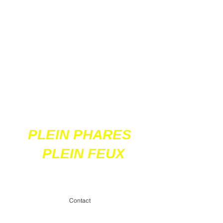
Ces 2 sites
acceptent les paiements
en ligne par carte
bancaire
PLEIN PHARES
PLEIN FEUX
contact@pleinpharespleinfeux.net
Contact