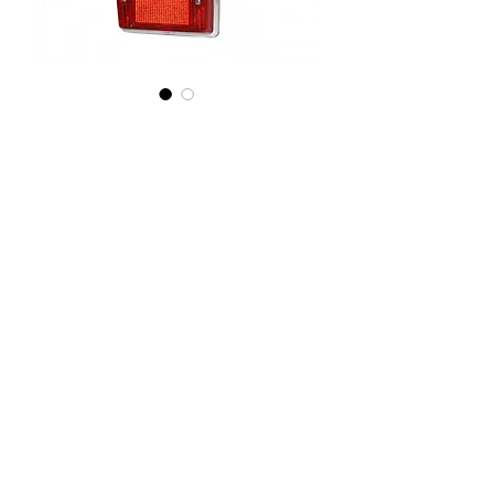
SKU : 20430807
Feu arrière droit complet PEUGEOT
504 Break
Prix
65,00 €
Quantité
*
Ajouter au panier
Feu arrière droit complet pour